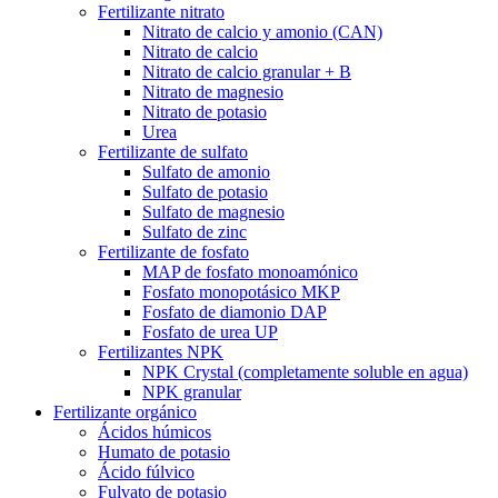
Fertilizante nitrato
Nitrato de calcio y amonio (CAN)
Nitrato de calcio
Nitrato de calcio granular + B
Nitrato de magnesio
Nitrato de potasio
Urea
Fertilizante de sulfato
Sulfato de amonio
Sulfato de potasio
Sulfato de magnesio
Sulfato de zinc
Fertilizante de fosfato
MAP de fosfato monoamónico
Fosfato monopotásico MKP
Fosfato de diamonio DAP
Fosfato de urea UP
Fertilizantes NPK
NPK Crystal (completamente soluble en agua)
NPK granular
Fertilizante orgánico
Ácidos húmicos
Humato de potasio
Ácido fúlvico
Fulvato de potasio