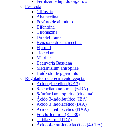
Fertilizante líquido orgánico
Pesticida
Glifosato
Abamectina
Fosfuro de aluminio
Bifentrina
Ciromazina
Dinotefurano
Benzoato de emamectina
Fipronil
Tiociclam
Matrine
Beauveria Bassiana
Metarhizium anisopliae
Butóxido de piperonilo
Regulador de crecimiento vegetal
Ácido giberélico (GA3)
6-bencilaminopurina (6-BA)
6-furfurilaminopurina (cinetina)
Ácido 3-indolbutírico (IBA)
Ácido 3-indolacético (IAA)
Ácido 1-naftilacético (NAA)
Forclorfenurón (KT-30)
Thidiazuron (TDZ)
Ácido 4-clorofenoxiacético (4-CPA)