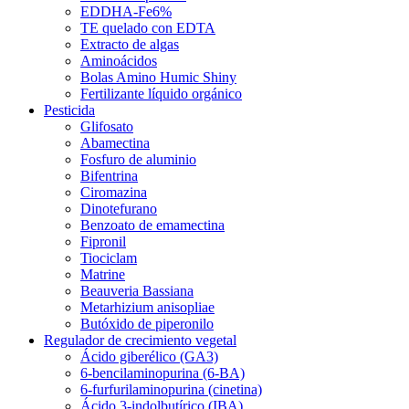
EDDHA-Fe6%
TE quelado con EDTA
Extracto de algas
Aminoácidos
Bolas Amino Humic Shiny
Fertilizante líquido orgánico
Pesticida
Glifosato
Abamectina
Fosfuro de aluminio
Bifentrina
Ciromazina
Dinotefurano
Benzoato de emamectina
Fipronil
Tiociclam
Matrine
Beauveria Bassiana
Metarhizium anisopliae
Butóxido de piperonilo
Regulador de crecimiento vegetal
Ácido giberélico (GA3)
6-bencilaminopurina (6-BA)
6-furfurilaminopurina (cinetina)
Ácido 3-indolbutírico (IBA)