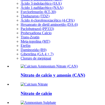
Ácido 3-indolacético (IAA)
Ácido 1-naftilacético (NAA)
Forclorfenurón (KT-30)
Thidiazuron (TDZ)
Ácido 4-clorofenoxiacético (4-CPA)
Hexanoato de dietil aminoetilo (DA-6)
Paclobutrazol (PP333)
Prohexadiona Calcio
Trans-Zeatin
Meta-topolina (MT)
Etefón
Daminozida (B9)
Giberelina (GA 4 + 7)
Cloruro de mepiquat
Nitrato de calcio y amonio (CAN)
Nitrato de calcio