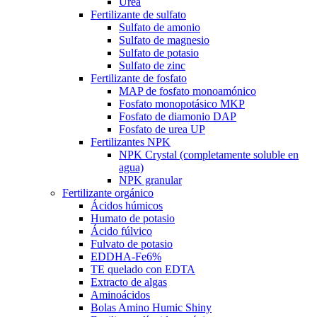
Urea
Fertilizante de sulfato
Sulfato de amonio
Sulfato de magnesio
Sulfato de potasio
Sulfato de zinc
Fertilizante de fosfato
MAP de fosfato monoamónico
Fosfato monopotásico MKP
Fosfato de diamonio DAP
Fosfato de urea UP
Fertilizantes NPK
NPK Crystal (completamente soluble en
agua)
NPK granular
Fertilizante orgánico
Ácidos húmicos
Humato de potasio
Ácido fúlvico
Fulvato de potasio
EDDHA-Fe6%
TE quelado con EDTA
Extracto de algas
Aminoácidos
Bolas Amino Humic Shiny