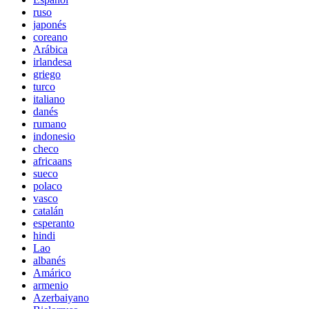
ruso
japonés
coreano
Arábica
irlandesa
griego
turco
italiano
danés
rumano
indonesio
checo
africaans
sueco
polaco
vasco
catalán
esperanto
hindi
Lao
albanés
Amárico
armenio
Azerbaiyano