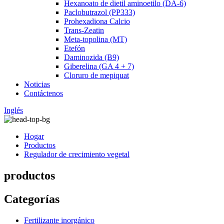
Hexanoato de dietil aminoetilo (DA-6)
Paclobutrazol (PP333)
Prohexadiona Calcio
Trans-Zeatin
Meta-topolina (MT)
Etefón
Daminozida (B9)
Giberelina (GA 4 + 7)
Cloruro de mepiquat
Noticias
Contáctenos
Inglés
Hogar
Productos
Regulador de crecimiento vegetal
productos
Categorías
Fertilizante inorgánico