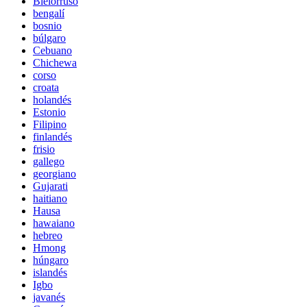
Bielorruso
bengalí
bosnio
búlgaro
Cebuano
Chichewa
corso
croata
holandés
Estonio
Filipino
finlandés
frisio
gallego
georgiano
Gujarati
haitiano
Hausa
hawaiano
hebreo
Hmong
húngaro
islandés
Igbo
javanés