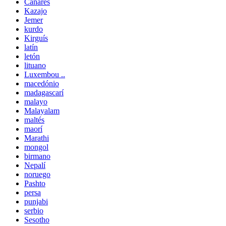
Canarés
Kazajo
Jemer
kurdo
Kirguís
latín
letón
lituano
Luxembou ..
macedónio
madagascarí
malayo
Malayalam
maltés
maorí
Marathi
mongol
birmano
Nepalí
noruego
Pashto
persa
punjabi
serbio
Sesotho