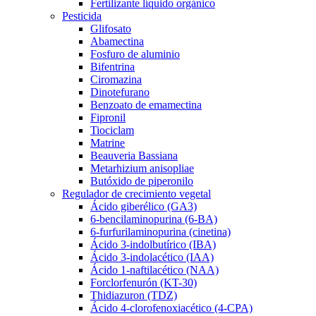
Fertilizante líquido orgánico
Pesticida
Glifosato
Abamectina
Fosfuro de aluminio
Bifentrina
Ciromazina
Dinotefurano
Benzoato de emamectina
Fipronil
Tiociclam
Matrine
Beauveria Bassiana
Metarhizium anisopliae
Butóxido de piperonilo
Regulador de crecimiento vegetal
Ácido giberélico (GA3)
6-bencilaminopurina (6-BA)
6-furfurilaminopurina (cinetina)
Ácido 3-indolbutírico (IBA)
Ácido 3-indolacético (IAA)
Ácido 1-naftilacético (NAA)
Forclorfenurón (KT-30)
Thidiazuron (TDZ)
Ácido 4-clorofenoxiacético (4-CPA)