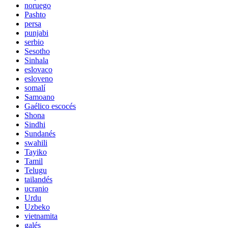
noruego
Pashto
persa
punjabi
serbio
Sesotho
Sinhala
eslovaco
esloveno
somalí
Samoano
Gaélico escocés
Shona
Sindhi
Sundanés
swahili
Tayiko
Tamil
Telugu
tailandés
ucranio
Urdu
Uzbeko
vietnamita
galés