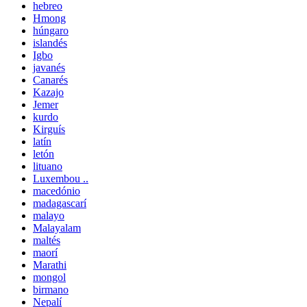
hebreo
Hmong
húngaro
islandés
Igbo
javanés
Canarés
Kazajo
Jemer
kurdo
Kirguís
latín
letón
lituano
Luxembou ..
macedónio
madagascarí
malayo
Malayalam
maltés
maorí
Marathi
mongol
birmano
Nepalí