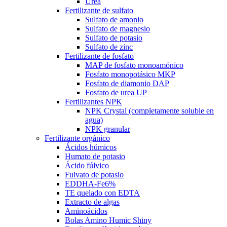
Urea
Fertilizante de sulfato
Sulfato de amonio
Sulfato de magnesio
Sulfato de potasio
Sulfato de zinc
Fertilizante de fosfato
MAP de fosfato monoamónico
Fosfato monopotásico MKP
Fosfato de diamonio DAP
Fosfato de urea UP
Fertilizantes NPK
NPK Crystal (completamente soluble en
agua)
NPK granular
Fertilizante orgánico
Ácidos húmicos
Humato de potasio
Ácido fúlvico
Fulvato de potasio
EDDHA-Fe6%
TE quelado con EDTA
Extracto de algas
Aminoácidos
Bolas Amino Humic Shiny