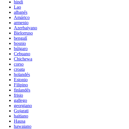
hindi
Lao
albanés
Amárico
armenio
Azerbaiyano
Bielorruso
bengalí
bosnio
búlgaro
Cebuano
Chichewa
corso
croata
holandés
Estonio
Filipino
finlandés
frisio
gallego
georgiano
Gujarati
haitiano
Hausa
hawaiano