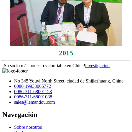
2015
¡Su socio más honesto y confiable en China!
investigación
No 345 Youyi North Street, ciudad de Shijiazhuang, China
0086-19933065772
0086-311-68001158
0086-311-68001088
sales@lemandou.com
Navegación
Sobre nosotros