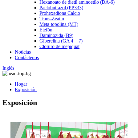
Hexanoato de dietil aminoetilo (DA-6)
Paclobutrazol (PP333)
Prohexadiona Calcio
Trans-Zeatin
Meta-topolina (MT)
Etefón
Daminozida (B9)
Giberelina (GA 4 + 7)
Cloruro de mepiquat
Noticias
Contáctenos
Inglés
Hogar
Exposición
Exposición