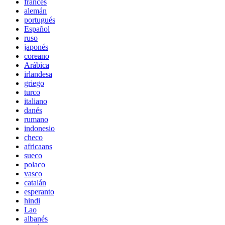
francés
alemán
portugués
Español
ruso
japonés
coreano
Arábica
irlandesa
griego
turco
italiano
danés
rumano
indonesio
checo
africaans
sueco
polaco
vasco
catalán
esperanto
hindi
Lao
albanés