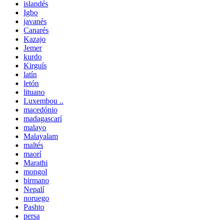
islandés
Igbo
javanés
Canarés
Kazajo
Jemer
kurdo
Kirguís
latín
letón
lituano
Luxembou ..
macedónio
madagascarí
malayo
Malayalam
maltés
maorí
Marathi
mongol
birmano
Nepalí
noruego
Pashto
persa