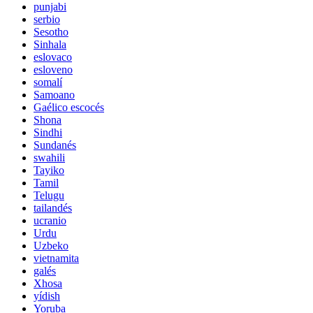
punjabi
serbio
Sesotho
Sinhala
eslovaco
esloveno
somalí
Samoano
Gaélico escocés
Shona
Sindhi
Sundanés
swahili
Tayiko
Tamil
Telugu
tailandés
ucranio
Urdu
Uzbeko
vietnamita
galés
Xhosa
yídish
Yoruba