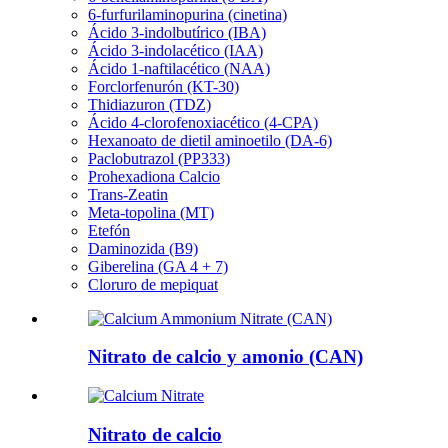
6-furfurilaminopurina (cinetina)
Ácido 3-indolbutírico (IBA)
Ácido 3-indolacético (IAA)
Ácido 1-naftilacético (NAA)
Forclorfenurón (KT-30)
Thidiazuron (TDZ)
Ácido 4-clorofenoxiacético (4-CPA)
Hexanoato de dietil aminoetilo (DA-6)
Paclobutrazol (PP333)
Prohexadiona Calcio
Trans-Zeatin
Meta-topolina (MT)
Etefón
Daminozida (B9)
Giberelina (GA 4 + 7)
Cloruro de mepiquat
Nitrato de calcio y amonio (CAN)
Nitrato de calcio