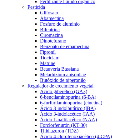
Fertilizante líquido orgánico
Pesticida
Glifosato
Abamectina
Fosfuro de aluminio
Bifentrina
Ciromazina
Dinotefurano
Benzoato de emamectina
Fipronil
Tiociclam
Matrine
Beauveria Bassiana
Metarhizium anisopliae
Butóxido de piperonilo
Regulador de crecimiento vegetal
Ácido giberélico (GA3)
6-bencilaminopurina (6-BA)
6-furfurilaminopurina (cinetina)
Ácido 3-indolbutírico (IBA)
Ácido 3-indolacético (IAA)
Ácido 1-naftilacético (NAA)
Forclorfenurón (KT-30)
Thidiazuron (TDZ)
Ácido 4-clorofenoxiacético (4-CPA)