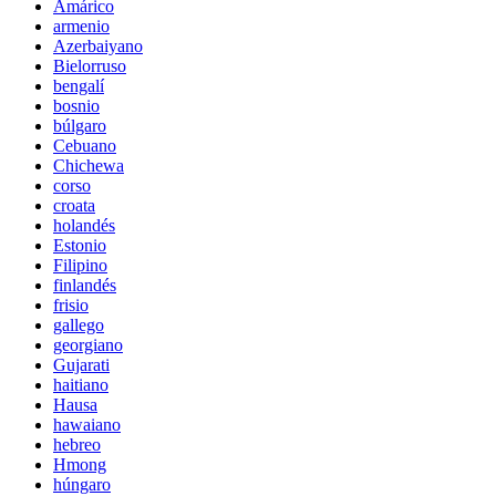
Amárico
armenio
Azerbaiyano
Bielorruso
bengalí
bosnio
búlgaro
Cebuano
Chichewa
corso
croata
holandés
Estonio
Filipino
finlandés
frisio
gallego
georgiano
Gujarati
haitiano
Hausa
hawaiano
hebreo
Hmong
húngaro