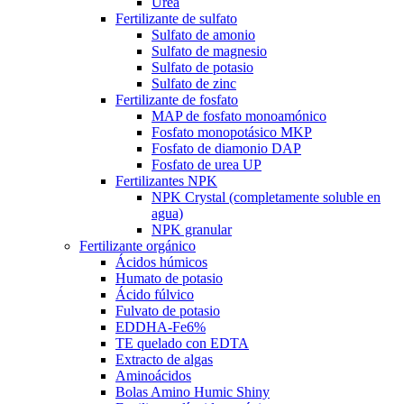
Urea
Fertilizante de sulfato
Sulfato de amonio
Sulfato de magnesio
Sulfato de potasio
Sulfato de zinc
Fertilizante de fosfato
MAP de fosfato monoamónico
Fosfato monopotásico MKP
Fosfato de diamonio DAP
Fosfato de urea UP
Fertilizantes NPK
NPK Crystal (completamente soluble en
agua)
NPK granular
Fertilizante orgánico
Ácidos húmicos
Humato de potasio
Ácido fúlvico
Fulvato de potasio
EDDHA-Fe6%
TE quelado con EDTA
Extracto de algas
Aminoácidos
Bolas Amino Humic Shiny