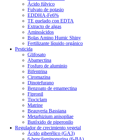
Ácido fúlvico
Fulvato de potasio
EDDHA-Fe6%
TE quelado con EDTA
Extracto de algas
Aminoácidos
Bolas Amino Humic Shiny
Fertilizante líquido orgánico
Pesticida
Glifosato
Abamectina
Fosfuro de aluminio
Bifentrina
Ciromazina
Dinotefurano
Benzoato de emamectina
Fipronil
Tiociclam
Matrine
Beauveria Bassiana
Metarhizium anisopliae
Butóxido de piperonilo
Regulador de crecimiento vegetal
Ácido giberélico (GA3)
6-bencilaminopurina (6-BA)