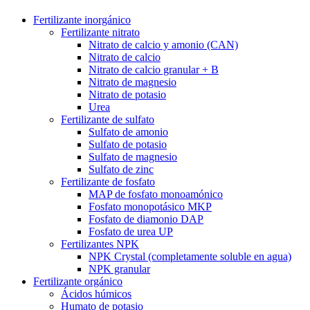
Fertilizante inorgánico
Fertilizante nitrato
Nitrato de calcio y amonio (CAN)
Nitrato de calcio
Nitrato de calcio granular + B
Nitrato de magnesio
Nitrato de potasio
Urea
Fertilizante de sulfato
Sulfato de amonio
Sulfato de potasio
Sulfato de magnesio
Sulfato de zinc
Fertilizante de fosfato
MAP de fosfato monoamónico
Fosfato monopotásico MKP
Fosfato de diamonio DAP
Fosfato de urea UP
Fertilizantes NPK
NPK Crystal (completamente soluble en agua)
NPK granular
Fertilizante orgánico
Ácidos húmicos
Humato de potasio