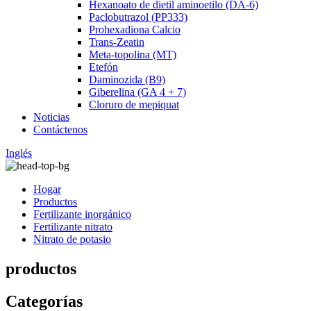
Hexanoato de dietil aminoetilo (DA-6)
Paclobutrazol (PP333)
Prohexadiona Calcio
Trans-Zeatin
Meta-topolina (MT)
Etefón
Daminozida (B9)
Giberelina (GA 4 + 7)
Cloruro de mepiquat
Noticias
Contáctenos
Inglés
Hogar
Productos
Fertilizante inorgánico
Fertilizante nitrato
Nitrato de potasio
productos
Categorías