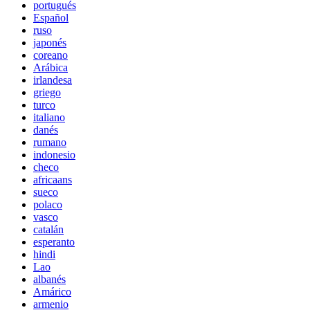
portugués
Español
ruso
japonés
coreano
Arábica
irlandesa
griego
turco
italiano
danés
rumano
indonesio
checo
africaans
sueco
polaco
vasco
catalán
esperanto
hindi
Lao
albanés
Amárico
armenio