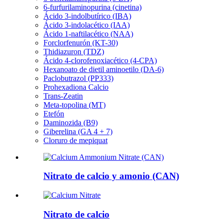
6-furfurilaminopurina (cinetina)
Ácido 3-indolbutírico (IBA)
Ácido 3-indolacético (IAA)
Ácido 1-naftilacético (NAA)
Forclorfenurón (KT-30)
Thidiazuron (TDZ)
Ácido 4-clorofenoxiacético (4-CPA)
Hexanoato de dietil aminoetilo (DA-6)
Paclobutrazol (PP333)
Prohexadiona Calcio
Trans-Zeatin
Meta-topolina (MT)
Etefón
Daminozida (B9)
Giberelina (GA 4 + 7)
Cloruro de mepiquat
Nitrato de calcio y amonio (CAN)
Nitrato de calcio