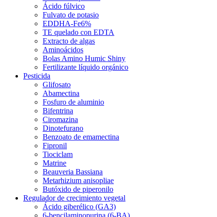
Ácido fúlvico
Fulvato de potasio
EDDHA-Fe6%
TE quelado con EDTA
Extracto de algas
Aminoácidos
Bolas Amino Humic Shiny
Fertilizante líquido orgánico
Pesticida
Glifosato
Abamectina
Fosfuro de aluminio
Bifentrina
Ciromazina
Dinotefurano
Benzoato de emamectina
Fipronil
Tiociclam
Matrine
Beauveria Bassiana
Metarhizium anisopliae
Butóxido de piperonilo
Regulador de crecimiento vegetal
Ácido giberélico (GA3)
6-bencilaminopurina (6-BA)