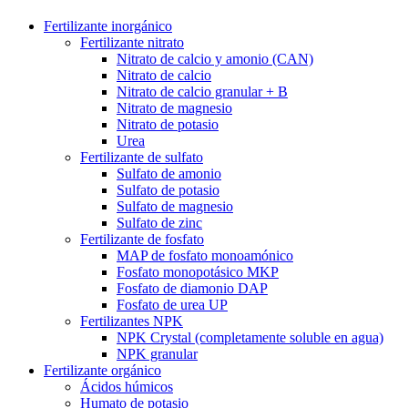
Fertilizante inorgánico
Fertilizante nitrato
Nitrato de calcio y amonio (CAN)
Nitrato de calcio
Nitrato de calcio granular + B
Nitrato de magnesio
Nitrato de potasio
Urea
Fertilizante de sulfato
Sulfato de amonio
Sulfato de potasio
Sulfato de magnesio
Sulfato de zinc
Fertilizante de fosfato
MAP de fosfato monoamónico
Fosfato monopotásico MKP
Fosfato de diamonio DAP
Fosfato de urea UP
Fertilizantes NPK
NPK Crystal (completamente soluble en agua)
NPK granular
Fertilizante orgánico
Ácidos húmicos
Humato de potasio