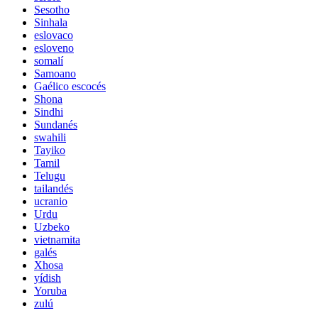
Sesotho
Sinhala
eslovaco
esloveno
somalí
Samoano
Gaélico escocés
Shona
Sindhi
Sundanés
swahili
Tayiko
Tamil
Telugu
tailandés
ucranio
Urdu
Uzbeko
vietnamita
galés
Xhosa
yídish
Yoruba
zulú