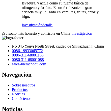
levadura, y actúa como su fuente básica de
nitrógeno y fosfato. Es un fertilizante de gran
eficacia muy utilizado en verduras, frutas, arroz y
trigo.
investigación
detalle
¡Su socio más honesto y confiable en China!
investigación
No 345 Youyi North Street, ciudad de Shijiazhuang, China
0086-19933065772
0086-311-68001158
0086-311-68001088
sales@lemandou.com
Navegación
Sobre nosotros
Productos
Noticias
Contáctenos
Noticias