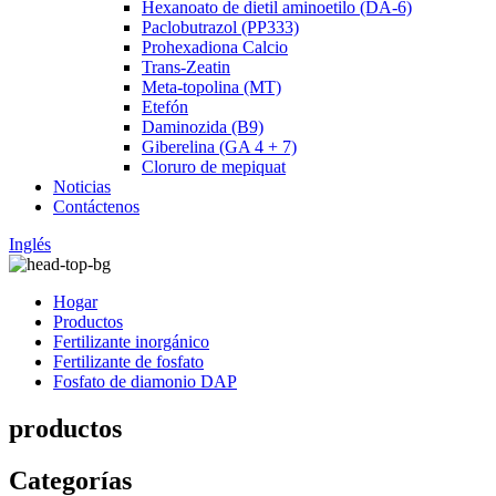
Hexanoato de dietil aminoetilo (DA-6)
Paclobutrazol (PP333)
Prohexadiona Calcio
Trans-Zeatin
Meta-topolina (MT)
Etefón
Daminozida (B9)
Giberelina (GA 4 + 7)
Cloruro de mepiquat
Noticias
Contáctenos
Inglés
Hogar
Productos
Fertilizante inorgánico
Fertilizante de fosfato
Fosfato de diamonio DAP
productos
Categorías