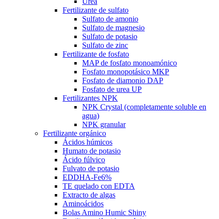
Urea
Fertilizante de sulfato
Sulfato de amonio
Sulfato de magnesio
Sulfato de potasio
Sulfato de zinc
Fertilizante de fosfato
MAP de fosfato monoamónico
Fosfato monopotásico MKP
Fosfato de diamonio DAP
Fosfato de urea UP
Fertilizantes NPK
NPK Crystal (completamente soluble en
agua)
NPK granular
Fertilizante orgánico
Ácidos húmicos
Humato de potasio
Ácido fúlvico
Fulvato de potasio
EDDHA-Fe6%
TE quelado con EDTA
Extracto de algas
Aminoácidos
Bolas Amino Humic Shiny