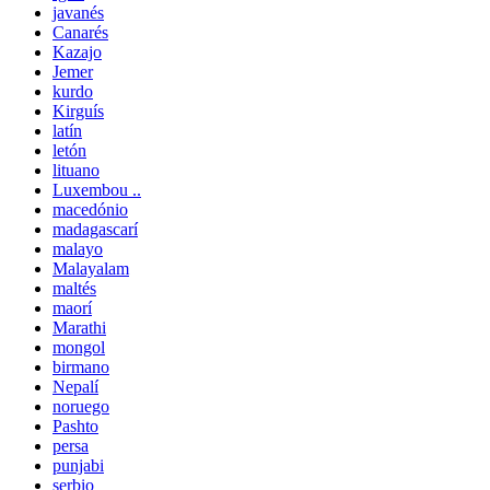
javanés
Canarés
Kazajo
Jemer
kurdo
Kirguís
latín
letón
lituano
Luxembou ..
macedónio
madagascarí
malayo
Malayalam
maltés
maorí
Marathi
mongol
birmano
Nepalí
noruego
Pashto
persa
punjabi
serbio