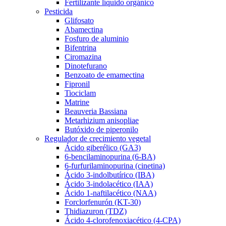
Fertilizante líquido orgánico
Pesticida
Glifosato
Abamectina
Fosfuro de aluminio
Bifentrina
Ciromazina
Dinotefurano
Benzoato de emamectina
Fipronil
Tiociclam
Matrine
Beauveria Bassiana
Metarhizium anisopliae
Butóxido de piperonilo
Regulador de crecimiento vegetal
Ácido giberélico (GA3)
6-bencilaminopurina (6-BA)
6-furfurilaminopurina (cinetina)
Ácido 3-indolbutírico (IBA)
Ácido 3-indolacético (IAA)
Ácido 1-naftilacético (NAA)
Forclorfenurón (KT-30)
Thidiazuron (TDZ)
Ácido 4-clorofenoxiacético (4-CPA)