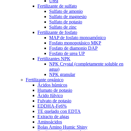
Urea
Fertilizante de sulfato
Sulfato de amonio
Sulfato de magnesio
Sulfato de potasio
Sulfato de zinc
Fertilizante de fosfato
MAP de fosfato monoamónico
Fosfato monopotásico MKP
Fosfato de diamonio DAP
Fosfato de urea UP
Fertilizantes NPK
NPK Crystal (completamente soluble en
agua)
NPK granular
Fertilizante orgánico
Ácidos húmicos
Humato de potasio
Ácido fúlvico
Fulvato de potasio
EDDHA-Fe6%
TE quelado con EDTA
Extracto de algas
Aminoácidos
Bolas Amino Humic Shiny