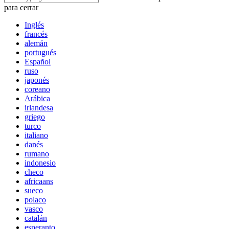
para cerrar
Inglés
francés
alemán
portugués
Español
ruso
japonés
coreano
Arábica
irlandesa
griego
turco
italiano
danés
rumano
indonesio
checo
africaans
sueco
polaco
vasco
catalán
esperanto