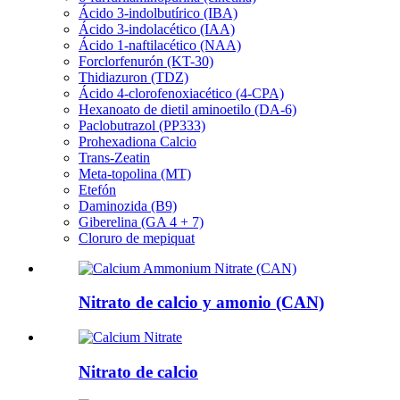
Ácido 3-indolbutírico (IBA)
Ácido 3-indolacético (IAA)
Ácido 1-naftilacético (NAA)
Forclorfenurón (KT-30)
Thidiazuron (TDZ)
Ácido 4-clorofenoxiacético (4-CPA)
Hexanoato de dietil aminoetilo (DA-6)
Paclobutrazol (PP333)
Prohexadiona Calcio
Trans-Zeatin
Meta-topolina (MT)
Etefón
Daminozida (B9)
Giberelina (GA 4 + 7)
Cloruro de mepiquat
Nitrato de calcio y amonio (CAN)
Nitrato de calcio