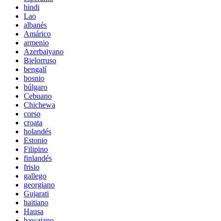
hindi
Lao
albanés
Amárico
armenio
Azerbaiyano
Bielorruso
bengalí
bosnio
búlgaro
Cebuano
Chichewa
corso
croata
holandés
Estonio
Filipino
finlandés
frisio
gallego
georgiano
Gujarati
haitiano
Hausa
hawaiano