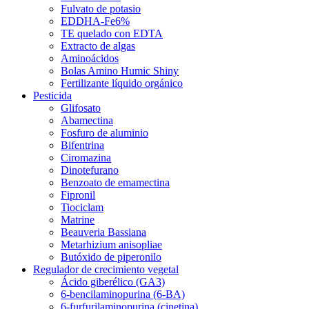
Fulvato de potasio
EDDHA-Fe6%
TE quelado con EDTA
Extracto de algas
Aminoácidos
Bolas Amino Humic Shiny
Fertilizante líquido orgánico
Pesticida
Glifosato
Abamectina
Fosfuro de aluminio
Bifentrina
Ciromazina
Dinotefurano
Benzoato de emamectina
Fipronil
Tiociclam
Matrine
Beauveria Bassiana
Metarhizium anisopliae
Butóxido de piperonilo
Regulador de crecimiento vegetal
Ácido giberélico (GA3)
6-bencilaminopurina (6-BA)
6-furfurilaminopurina (cinetina)