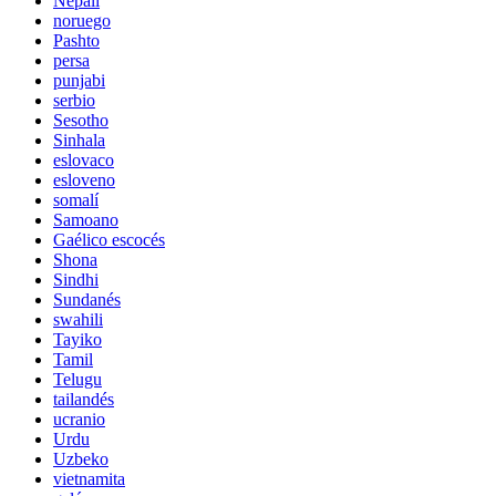
Nepalí
noruego
Pashto
persa
punjabi
serbio
Sesotho
Sinhala
eslovaco
esloveno
somalí
Samoano
Gaélico escocés
Shona
Sindhi
Sundanés
swahili
Tayiko
Tamil
Telugu
tailandés
ucranio
Urdu
Uzbeko
vietnamita