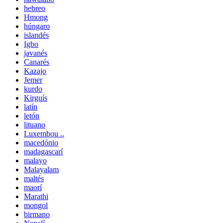
hebreo
Hmong
húngaro
islandés
Igbo
javanés
Canarés
Kazajo
Jemer
kurdo
Kirguís
latín
letón
lituano
Luxembou ..
macedónio
madagascarí
malayo
Malayalam
maltés
maorí
Marathi
mongol
birmano