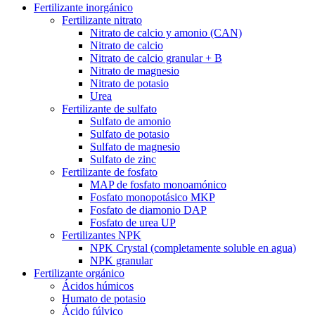
Fertilizante inorgánico
Fertilizante nitrato
Nitrato de calcio y amonio (CAN)
Nitrato de calcio
Nitrato de calcio granular + B
Nitrato de magnesio
Nitrato de potasio
Urea
Fertilizante de sulfato
Sulfato de amonio
Sulfato de potasio
Sulfato de magnesio
Sulfato de zinc
Fertilizante de fosfato
MAP de fosfato monoamónico
Fosfato monopotásico MKP
Fosfato de diamonio DAP
Fosfato de urea UP
Fertilizantes NPK
NPK Crystal (completamente soluble en agua)
NPK granular
Fertilizante orgánico
Ácidos húmicos
Humato de potasio
Ácido fúlvico