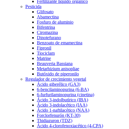
Fertilizante líquido orgánico
Pesticida
Glifosato
Abamectina
Fosfuro de aluminio
Bifentrina
Ciromazina
Dinotefurano
Benzoato de emamectina
Fipronil
Tiociclam
Matrine
Beauveria Bassiana
Metarhizium anisopliae
Butóxido de piperonilo
Regulador de crecimiento vegetal
Ácido giberélico (GA3)
6-bencilaminopurina (6-BA)
6-furfurilaminopurina (cinetina)
Ácido 3-indolbutírico (IBA)
Ácido 3-indolacético (IAA)
Ácido 1-naftilacético (NAA)
Forclorfenurón (KT-30)
Thidiazuron (TDZ)
Ácido 4-clorofenoxiacético (4-CPA)