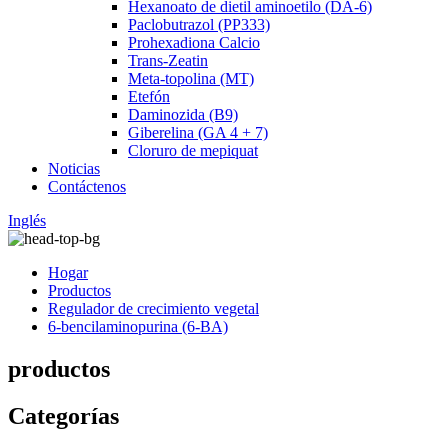
Hexanoato de dietil aminoetilo (DA-6)
Paclobutrazol (PP333)
Prohexadiona Calcio
Trans-Zeatin
Meta-topolina (MT)
Etefón
Daminozida (B9)
Giberelina (GA 4 + 7)
Cloruro de mepiquat
Noticias
Contáctenos
Inglés
Hogar
Productos
Regulador de crecimiento vegetal
6-bencilaminopurina (6-BA)
productos
Categorías