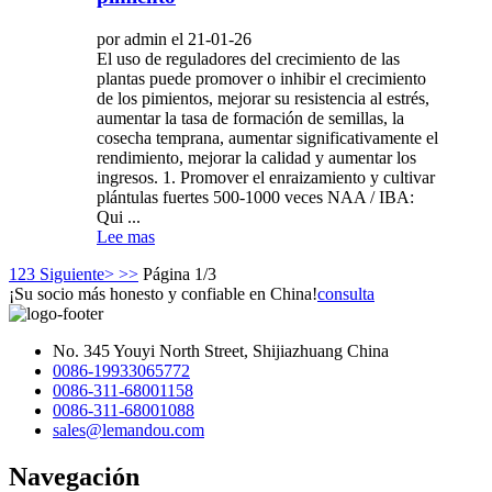
por admin el 21-01-26
El uso de reguladores del crecimiento de las
plantas puede promover o inhibir el crecimiento
de los pimientos, mejorar su resistencia al estrés,
aumentar la tasa de formación de semillas, la
cosecha temprana, aumentar significativamente el
rendimiento, mejorar la calidad y aumentar los
ingresos. 1. Promover el enraizamiento y cultivar
plántulas fuertes 500-1000 veces NAA / IBA:
Qui ...
Lee mas
1
2
3
Siguiente>
>>
Página 1/3
¡Su socio más honesto y confiable en China!
consulta
No. 345 Youyi North Street, Shijiazhuang China
0086-19933065772
0086-311-68001158
0086-311-68001088
sales@lemandou.com
Navegación