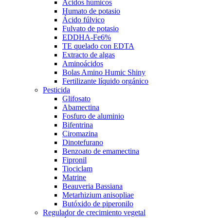
Ácidos húmicos
Humato de potasio
Ácido fúlvico
Fulvato de potasio
EDDHA-Fe6%
TE quelado con EDTA
Extracto de algas
Aminoácidos
Bolas Amino Humic Shiny
Fertilizante líquido orgánico
Pesticida
Glifosato
Abamectina
Fosfuro de aluminio
Bifentrina
Ciromazina
Dinotefurano
Benzoato de emamectina
Fipronil
Tiociclam
Matrine
Beauveria Bassiana
Metarhizium anisopliae
Butóxido de piperonilo
Regulador de crecimiento vegetal