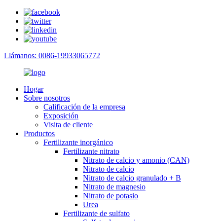
Llámanos: 0086-19933065772
Hogar
Sobre nosotros
Calificación de la empresa
Exposición
Visita de cliente
Productos
Fertilizante inorgánico
Fertilizante nitrato
Nitrato de calcio y amonio (CAN)
Nitrato de calcio
Nitrato de calcio granulado + B
Nitrato de magnesio
Nitrato de potasio
Urea
Fertilizante de sulfato