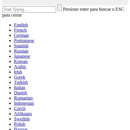
Presione enter para buscar o ESC
para cerrar
English
French
German
Portuguese
Spanish
Russian
Japanese
Korean
Arabic
Irish
Greek
Turkish
Italian
Danish
Romanian
Indonesian
Czech
Afrikaans
Swedish
Polish
Basque