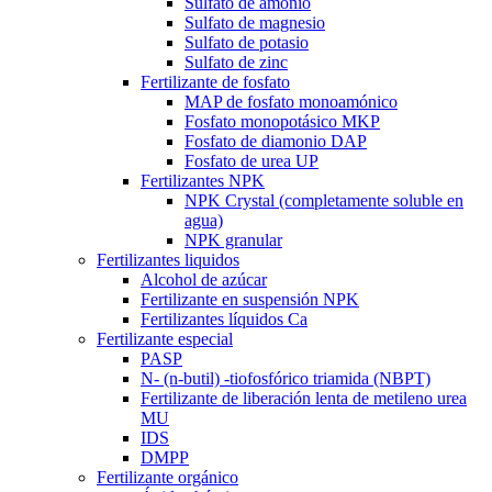
Sulfato de amonio
Sulfato de magnesio
Sulfato de potasio
Sulfato de zinc
Fertilizante de fosfato
MAP de fosfato monoamónico
Fosfato monopotásico MKP
Fosfato de diamonio DAP
Fosfato de urea UP
Fertilizantes NPK
NPK Crystal (completamente soluble en
agua)
NPK granular
Fertilizantes liquidos
Alcohol de azúcar
Fertilizante en suspensión NPK
Fertilizantes líquidos Ca
Fertilizante especial
PASP
N- (n-butil) -tiofosfórico triamida (NBPT)
Fertilizante de liberación lenta de metileno urea
MU
IDS
DMPP
Fertilizante orgánico