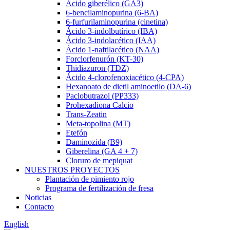
Ácido giberélico (GA3)
6-bencilaminopurina (6-BA)
6-furfurilaminopurina (cinetina)
Ácido 3-indolbutírico (IBA)
Ácido 3-indolacético (IAA)
Ácido 1-naftilacético (NAA)
Forclorfenurón (KT-30)
Thidiazuron (TDZ)
Ácido 4-clorofenoxiacético (4-CPA)
Hexanoato de dietil aminoetilo (DA-6)
Paclobutrazol (PP333)
Prohexadiona Calcio
Trans-Zeatin
Meta-topolina (MT)
Etefón
Daminozida (B9)
Giberelina (GA 4 + 7)
Cloruro de mepiquat
NUESTROS PROYECTOS
Plantación de pimiento rojo
Programa de fertilización de fresa
Noticias
Contacto
English