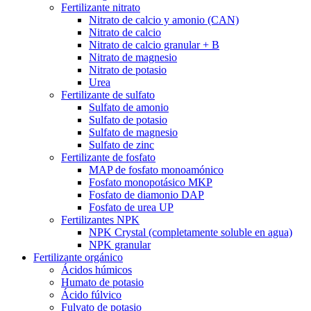
Fertilizante nitrato
Nitrato de calcio y amonio (CAN)
Nitrato de calcio
Nitrato de calcio granular + B
Nitrato de magnesio
Nitrato de potasio
Urea
Fertilizante de sulfato
Sulfato de amonio
Sulfato de potasio
Sulfato de magnesio
Sulfato de zinc
Fertilizante de fosfato
MAP de fosfato monoamónico
Fosfato monopotásico MKP
Fosfato de diamonio DAP
Fosfato de urea UP
Fertilizantes NPK
NPK Crystal (completamente soluble en agua)
NPK granular
Fertilizante orgánico
Ácidos húmicos
Humato de potasio
Ácido fúlvico
Fulvato de potasio