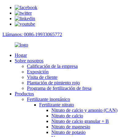
Llámanos: 0086-19933065772
Hogar
Sobre nosotros
Calificación de la empresa
Exposición
Visita de cliente
Plantación de pimiento rojo
Programa de fertilización de fresa
Productos
Fertilizante inorgánico
Fertilizante nitrato
Nitrato de calcio y amonio (CAN)
Nitrato de calcio
Nitrato de calcio granular + B
Nitrato de magnesio
Nitrato de potasio