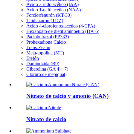
Ácido 3-indolacético (IAA)
Ácido 1-naftilacético (NAA)
Forclorfenurón (KT-30)
Thidiazuron (TDZ)
Ácido 4-clorofenoxiacético (4-CPA)
Hexanoato de dietil aminoetilo (DA-6)
Paclobutrazol (PP333)
Prohexadiona Calcio
Trans-Zeatin
Meta-topolina (MT)
Etefón
Daminozida (B9)
Giberelina (GA 4 + 7)
Cloruro de mepiquat
Nitrato de calcio y amonio (CAN)
Nitrato de calcio