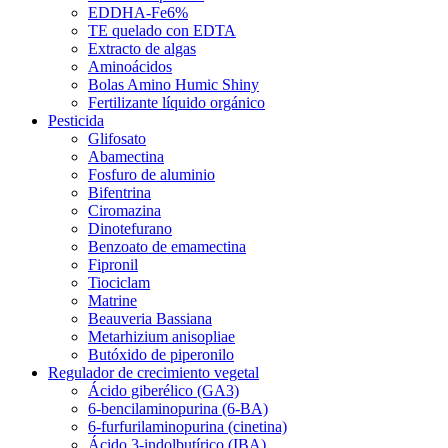
EDDHA-Fe6%
TE quelado con EDTA
Extracto de algas
Aminoácidos
Bolas Amino Humic Shiny
Fertilizante líquido orgánico
Pesticida
Glifosato
Abamectina
Fosfuro de aluminio
Bifentrina
Ciromazina
Dinotefurano
Benzoato de emamectina
Fipronil
Tiociclam
Matrine
Beauveria Bassiana
Metarhizium anisopliae
Butóxido de piperonilo
Regulador de crecimiento vegetal
Ácido giberélico (GA3)
6-bencilaminopurina (6-BA)
6-furfurilaminopurina (cinetina)
Ácido 3-indolbutírico (IBA)