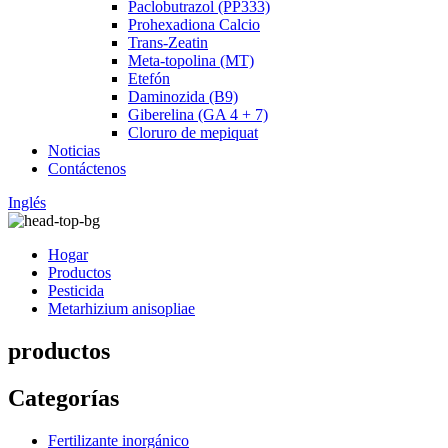
Paclobutrazol (PP333)
Prohexadiona Calcio
Trans-Zeatin
Meta-topolina (MT)
Etefón
Daminozida (B9)
Giberelina (GA 4 + 7)
Cloruro de mepiquat
Noticias
Contáctenos
Inglés
Hogar
Productos
Pesticida
Metarhizium anisopliae
productos
Categorías
Fertilizante inorgánico