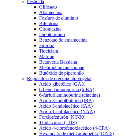
Pesticida
Glifosato
Abamectina
Fosfuro de aluminio
Bifentrina
Ciromazina
Dinotefurano
Benzoato de emamectina
Fipronil
Tiociclam
Matrine
Beauveria Bassiana
Metarhizium anisopliae
Butóxido de piperonilo
Regulador de crecimiento vegetal
Ácido giberélico (GA3)
6-bencilaminopurina (6-BA)
6-furfurilaminopurina (cinetina)
Ácido 3-indolbutírico (IBA)
Ácido 3-indolacético (IAA)
Ácido 1-naftilacético (NAA)
Forclorfenurón (KT-30)
Thidiazuron (TDZ)
Ácido 4-clorofenoxiacético (4-CPA)
Hexanoato de dietil aminoetilo (DA-6)