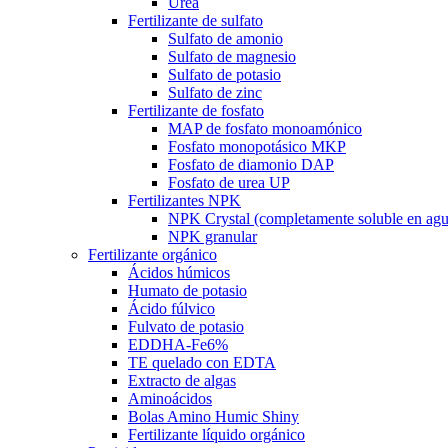
Urea
Fertilizante de sulfato
Sulfato de amonio
Sulfato de magnesio
Sulfato de potasio
Sulfato de zinc
Fertilizante de fosfato
MAP de fosfato monoamónico
Fosfato monopotásico MKP
Fosfato de diamonio DAP
Fosfato de urea UP
Fertilizantes NPK
NPK Crystal (completamente soluble en agu
NPK granular
Fertilizante orgánico
Ácidos húmicos
Humato de potasio
Ácido fúlvico
Fulvato de potasio
EDDHA-Fe6%
TE quelado con EDTA
Extracto de algas
Aminoácidos
Bolas Amino Humic Shiny
Fertilizante líquido orgánico