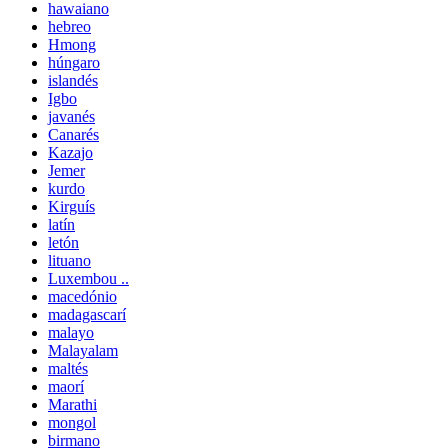
hawaiano
hebreo
Hmong
húngaro
islandés
Igbo
javanés
Canarés
Kazajo
Jemer
kurdo
Kirguís
latín
letón
lituano
Luxembou ..
macedónio
madagascarí
malayo
Malayalam
maltés
maorí
Marathi
mongol
birmano