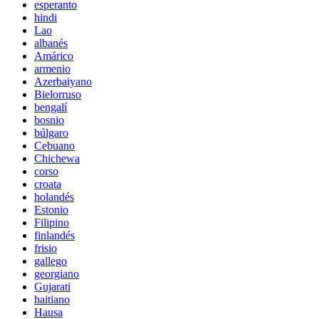
esperanto
hindi
Lao
albanés
Amárico
armenio
Azerbaiyano
Bielorruso
bengalí
bosnio
búlgaro
Cebuano
Chichewa
corso
croata
holandés
Estonio
Filipino
finlandés
frisio
gallego
georgiano
Gujarati
haitiano
Hausa