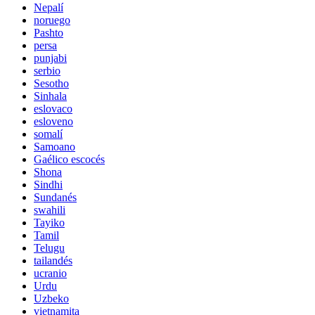
Nepalí
noruego
Pashto
persa
punjabi
serbio
Sesotho
Sinhala
eslovaco
esloveno
somalí
Samoano
Gaélico escocés
Shona
Sindhi
Sundanés
swahili
Tayiko
Tamil
Telugu
tailandés
ucranio
Urdu
Uzbeko
vietnamita