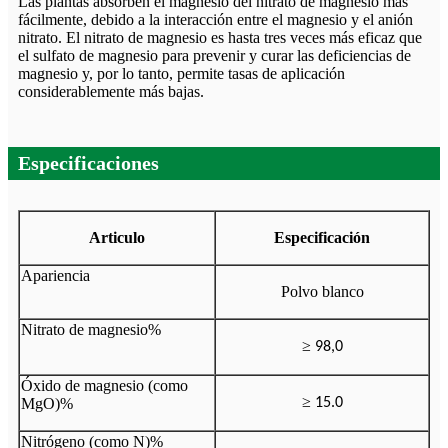
Las plantas absorben el magnesio del nitrato de magnesio más
fácilmente, debido a la interacción entre el magnesio y el anión
nitrato. El nitrato de magnesio es hasta tres veces más eficaz que
el sulfato de magnesio para prevenir y curar las deficiencias de
magnesio y, por lo tanto, permite tasas de aplicación
considerablemente más bajas.
Especificaciones
Articulo
Especificación
Apariencia
Polvo blanco
Nitrato de magnesio%
≥
98,0
Óxido de magnesio (como
≥
MgO)%
15.0
Nitrógeno (como N)%