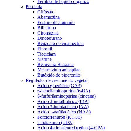
Fertilizante líquido orgánico
Pesticida
Glifosato
Abamectina
Fosfuro de aluminio
Bifentrina
Ciromazina
Dinotefurano
Benzoato de emamectina
Fipronil
Tiociclam
Matrine
Beauveria Bassiana
Metarhizium anisopliae
Butóxido de piperonilo
Regulador de crecimiento vegetal
Ácido giberélico (GA3)
6-bencilaminopurina (6-BA)
6-furfurilaminopurina (cinetina)
Ácido 3-indolbutírico (IBA)
Ácido 3-indolacético (IAA)
Ácido 1-naftilacético (NAA)
Forclorfenurón (KT-30)
Thidiazuron (TDZ)
Ácido 4-clorofenoxiacético (4-CPA)