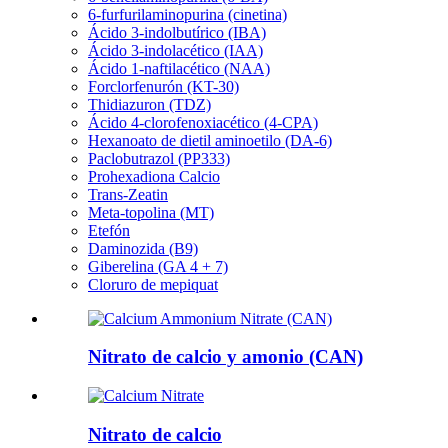
6-furfurilaminopurina (cinetina)
Ácido 3-indolbutírico (IBA)
Ácido 3-indolacético (IAA)
Ácido 1-naftilacético (NAA)
Forclorfenurón (KT-30)
Thidiazuron (TDZ)
Ácido 4-clorofenoxiacético (4-CPA)
Hexanoato de dietil aminoetilo (DA-6)
Paclobutrazol (PP333)
Prohexadiona Calcio
Trans-Zeatin
Meta-topolina (MT)
Etefón
Daminozida (B9)
Giberelina (GA 4 + 7)
Cloruro de mepiquat
Nitrato de calcio y amonio (CAN)
Nitrato de calcio