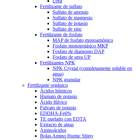
Urea
Fertilizante de sulfato
Sulfato de amonio
Sulfato de magnesio
Sulfato de potasio
Sulfato de zinc
Fertilizante de fosfato
MAP de fosfato monoamónico
Fosfato monopotásico MKP
Fosfato de diamonio DAP
Fosfato de urea UP
Fertilizantes NPK
NPK Crystal (completamente soluble en
agua)
NPK granular
Fertilizante orgánico
Ácidos húmicos
Humato de potasio
Ácido fúlvico
Fulvato de potasio
EDDHA-Fe6%
TE quelado con EDTA
Extracto de algas
Aminoácidos
Bolas Amino Humic Shiny