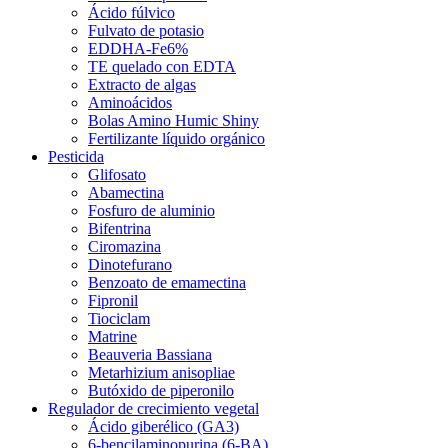
Ácido fúlvico
Fulvato de potasio
EDDHA-Fe6%
TE quelado con EDTA
Extracto de algas
Aminoácidos
Bolas Amino Humic Shiny
Fertilizante líquido orgánico
Pesticida
Glifosato
Abamectina
Fosfuro de aluminio
Bifentrina
Ciromazina
Dinotefurano
Benzoato de emamectina
Fipronil
Tiociclam
Matrine
Beauveria Bassiana
Metarhizium anisopliae
Butóxido de piperonilo
Regulador de crecimiento vegetal
Ácido giberélico (GA3)
6-bencilaminopurina (6-BA)