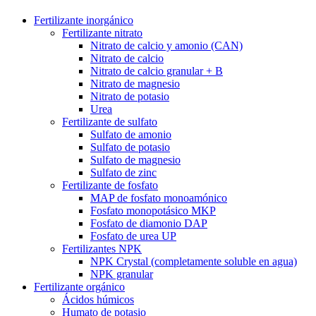
Fertilizante inorgánico
Fertilizante nitrato
Nitrato de calcio y amonio (CAN)
Nitrato de calcio
Nitrato de calcio granular + B
Nitrato de magnesio
Nitrato de potasio
Urea
Fertilizante de sulfato
Sulfato de amonio
Sulfato de potasio
Sulfato de magnesio
Sulfato de zinc
Fertilizante de fosfato
MAP de fosfato monoamónico
Fosfato monopotásico MKP
Fosfato de diamonio DAP
Fosfato de urea UP
Fertilizantes NPK
NPK Crystal (completamente soluble en agua)
NPK granular
Fertilizante orgánico
Ácidos húmicos
Humato de potasio