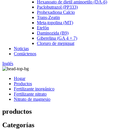
Hexanoato de dietil aminoetilo (DA-6)
Paclobutrazol (PP333)
Prohexadiona Calcio
Trans-Zeatin
Meta-topolina (MT)
Etefón
Daminozida (B9)
Giberelina (GA 4 + 7)
Cloruro de mepiquat
Noticias
Contáctenos
Inglés
Hogar
Productos
Fertilizante inorgánico
Fertilizante nitrato
Nitrato de magnesio
productos
Categorías