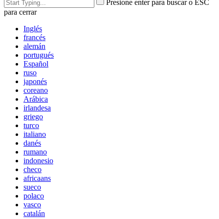
Presione enter para buscar o ESC
para cerrar
Inglés
francés
alemán
portugués
Español
ruso
japonés
coreano
Arábica
irlandesa
griego
turco
italiano
danés
rumano
indonesio
checo
africaans
sueco
polaco
vasco
catalán