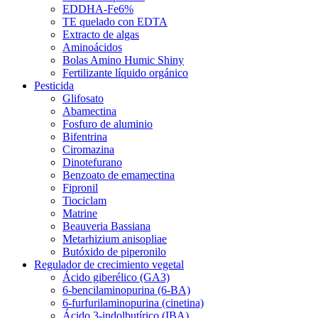
EDDHA-Fe6%
TE quelado con EDTA
Extracto de algas
Aminoácidos
Bolas Amino Humic Shiny
Fertilizante líquido orgánico
Pesticida
Glifosato
Abamectina
Fosfuro de aluminio
Bifentrina
Ciromazina
Dinotefurano
Benzoato de emamectina
Fipronil
Tiociclam
Matrine
Beauveria Bassiana
Metarhizium anisopliae
Butóxido de piperonilo
Regulador de crecimiento vegetal
Ácido giberélico (GA3)
6-bencilaminopurina (6-BA)
6-furfurilaminopurina (cinetina)
Ácido 3-indolbutírico (IBA)