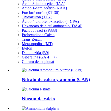
Ácido 3-indolacético (IAA)
Ácido 1-naftilacético (NAA)
Forclorfenurón (KT-30)
Thidiazuron (TDZ)
Ácido 4-clorofenoxiacético (4-CPA)
Hexanoato de dietil aminoetilo (DA-6)
Paclobutrazol (PP333)
Prohexadiona Calcio
Trans-Zeatin
Meta-topolina (MT)
Etefón
Daminozida (B9)
Giberelina (GA 4 + 7)
Cloruro de mepiquat
Nitrato de calcio y amonio (CAN)
Nitrato de calcio