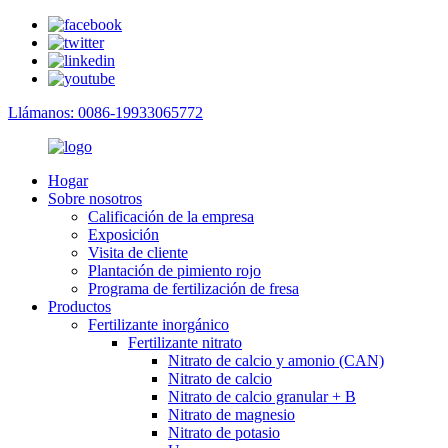
Llámanos: 0086-19933065772
Hogar
Sobre nosotros
Calificación de la empresa
Exposición
Visita de cliente
Plantación de pimiento rojo
Programa de fertilización de fresa
Productos
Fertilizante inorgánico
Fertilizante nitrato
Nitrato de calcio y amonio (CAN)
Nitrato de calcio
Nitrato de calcio granular + B
Nitrato de magnesio
Nitrato de potasio