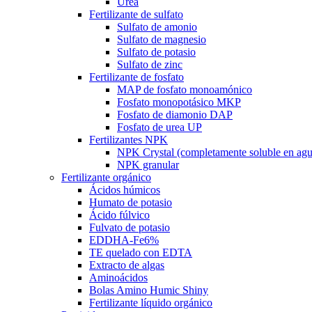
Urea
Fertilizante de sulfato
Sulfato de amonio
Sulfato de magnesio
Sulfato de potasio
Sulfato de zinc
Fertilizante de fosfato
MAP de fosfato monoamónico
Fosfato monopotásico MKP
Fosfato de diamonio DAP
Fosfato de urea UP
Fertilizantes NPK
NPK Crystal (completamente soluble en agu
NPK granular
Fertilizante orgánico
Ácidos húmicos
Humato de potasio
Ácido fúlvico
Fulvato de potasio
EDDHA-Fe6%
TE quelado con EDTA
Extracto de algas
Aminoácidos
Bolas Amino Humic Shiny
Fertilizante líquido orgánico