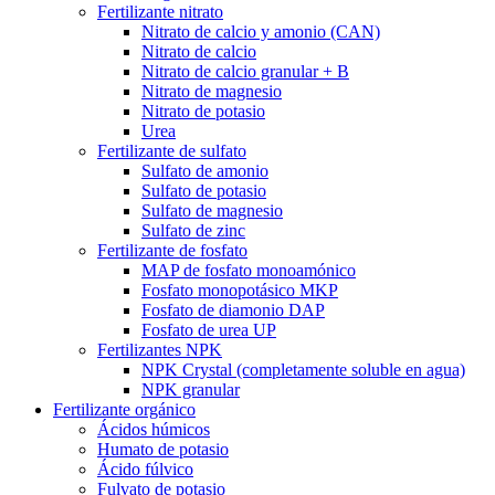
Fertilizante nitrato
Nitrato de calcio y amonio (CAN)
Nitrato de calcio
Nitrato de calcio granular + B
Nitrato de magnesio
Nitrato de potasio
Urea
Fertilizante de sulfato
Sulfato de amonio
Sulfato de potasio
Sulfato de magnesio
Sulfato de zinc
Fertilizante de fosfato
MAP de fosfato monoamónico
Fosfato monopotásico MKP
Fosfato de diamonio DAP
Fosfato de urea UP
Fertilizantes NPK
NPK Crystal (completamente soluble en agua)
NPK granular
Fertilizante orgánico
Ácidos húmicos
Humato de potasio
Ácido fúlvico
Fulvato de potasio