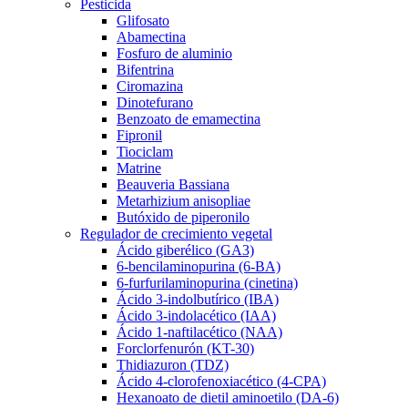
Pesticida
Glifosato
Abamectina
Fosfuro de aluminio
Bifentrina
Ciromazina
Dinotefurano
Benzoato de emamectina
Fipronil
Tiociclam
Matrine
Beauveria Bassiana
Metarhizium anisopliae
Butóxido de piperonilo
Regulador de crecimiento vegetal
Ácido giberélico (GA3)
6-bencilaminopurina (6-BA)
6-furfurilaminopurina (cinetina)
Ácido 3-indolbutírico (IBA)
Ácido 3-indolacético (IAA)
Ácido 1-naftilacético (NAA)
Forclorfenurón (KT-30)
Thidiazuron (TDZ)
Ácido 4-clorofenoxiacético (4-CPA)
Hexanoato de dietil aminoetilo (DA-6)