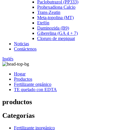
Paclobutrazol (PP333)
Prohexadiona Calcio
Trans-Zeatin
Meta-topolina (MT)
Etefón
Daminozida (B9)
Giberelina (GA 4 + 7)
Cloruro de mepiquat
Noticias
Contáctenos
Inglés
Hogar
Productos
Fertilizante orgánico
TE quelado con EDTA
productos
Categorías
Fertilizante inorgánico